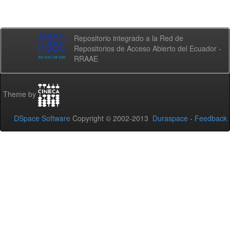
Repositorio integrado a la Red de
Repositorios de Acceso Abierto del Ecuador -
RRAAE
Theme by
DSpace Software
Copyright © 2002-2013
Duraspace
-
Feedback