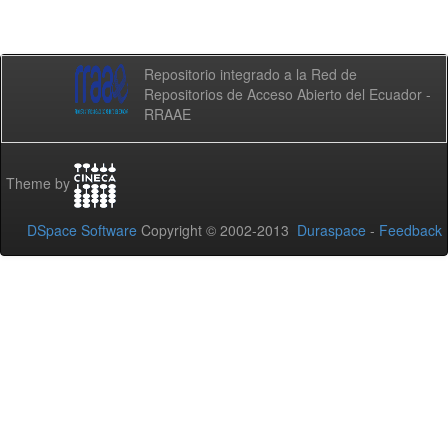
Repositorio integrado a la Red de
Repositorios de Acceso Abierto del Ecuador -
RRAAE
Theme by
DSpace Software
Copyright © 2002-2013
Duraspace
-
Feedback