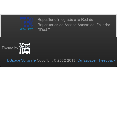
Repositorio integrado a la Red de
Repositorios de Acceso Abierto del Ecuador -
RRAAE
Theme by
DSpace Software
Copyright © 2002-2013
Duraspace
-
Feedback