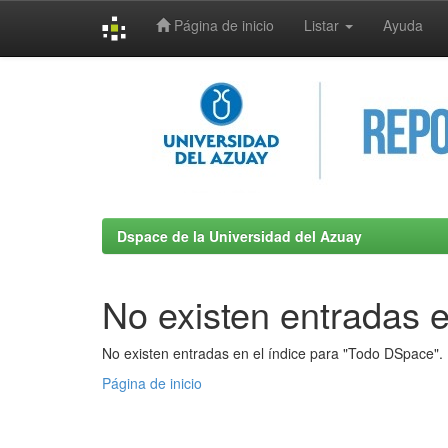
Página de inicio
Listar
Ayuda
Skip
navigation
Dspace de la Universidad del Azuay
No existen entradas e
No existen entradas en el índice para "Todo DSpace".
Página de inicio