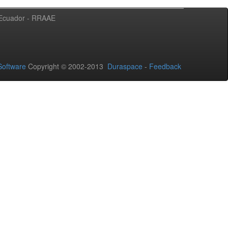
l Ecuador - RRAAE
oftware
Copyright © 2002-2013
Duraspace
-
Feedback