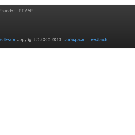
l Ecuador - RRAAE
oftware
Copyright © 2002-2013
Duraspace
-
Feedback