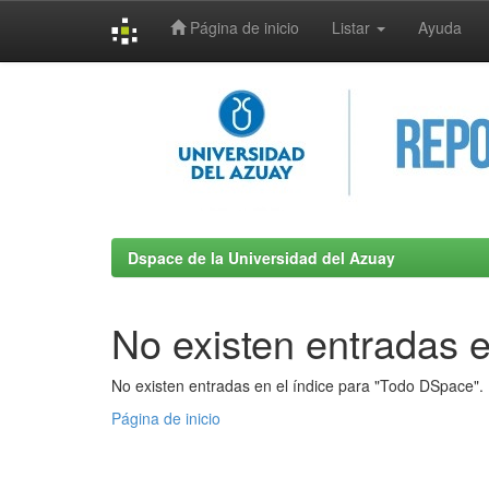
Página de inicio
Listar
Ayuda
Skip
navigation
Dspace de la Universidad del Azuay
No existen entradas e
No existen entradas en el índice para "Todo DSpace".
Página de inicio