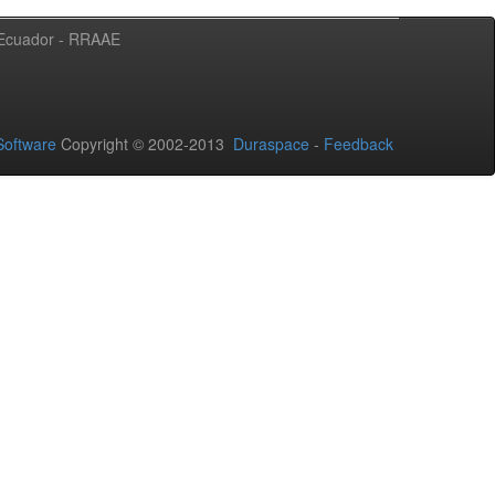
l Ecuador - RRAAE
oftware
Copyright © 2002-2013
Duraspace
-
Feedback