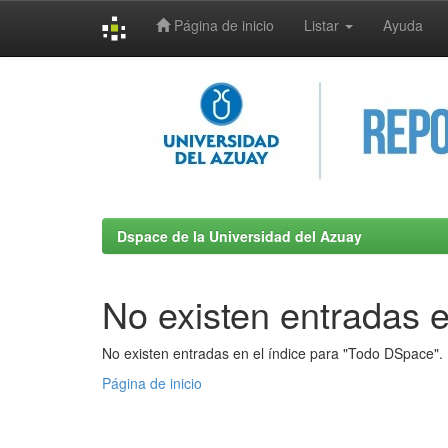
Página de inicio
Listar
Ayuda
Skip
navigation
Dspace de la Universidad del Azuay
No existen entradas e
No existen entradas en el índice para "Todo DSpace".
Página de inicio