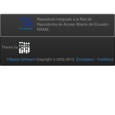
Repositorio integrado a la Red de
Repositorios de Acceso Abierto del Ecuador -
RRAAE
Theme by
DSpace Software
Copyright © 2002-2013
Duraspace
-
Feedback