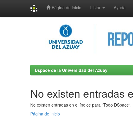
Página de inicio
Listar
Ayuda
Skip
navigation
Dspace de la Universidad del Azuay
No existen entradas e
No existen entradas en el índice para "Todo DSpace".
Página de inicio