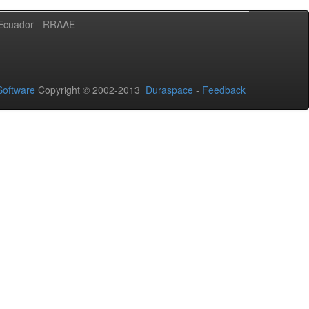
l Ecuador - RRAAE
oftware
Copyright © 2002-2013
Duraspace
-
Feedback