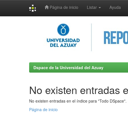
Página de inicio
Listar
Ayuda
Skip
navigation
Dspace de la Universidad del Azuay
No existen entradas e
No existen entradas en el índice para "Todo DSpace".
Página de inicio