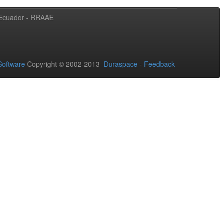
l Ecuador - RRAAE
oftware
Copyright © 2002-2013
Duraspace
-
Feedback