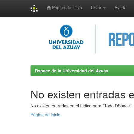
Página de inicio
Listar
Ayuda
Skip
navigation
Dspace de la Universidad del Azuay
No existen entradas e
No existen entradas en el índice para "Todo DSpace".
Página de inicio