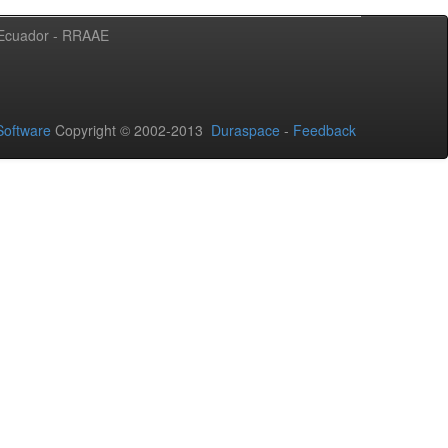
l Ecuador - RRAAE
oftware
Copyright © 2002-2013
Duraspace
-
Feedback