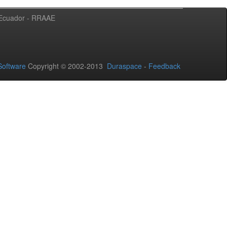
l Ecuador - RRAAE
oftware
Copyright © 2002-2013
Duraspace
-
Feedback