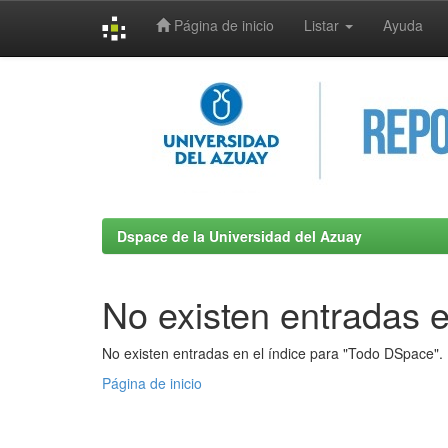
Página de inicio
Listar
Ayuda
Skip
navigation
Dspace de la Universidad del Azuay
No existen entradas e
No existen entradas en el índice para "Todo DSpace".
Página de inicio