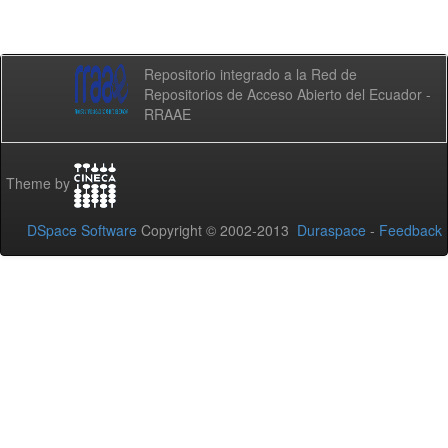
Repositorio integrado a la Red de
Repositorios de Acceso Abierto del Ecuador -
RRAAE
Theme by
DSpace Software
Copyright © 2002-2013
Duraspace
-
Feedback