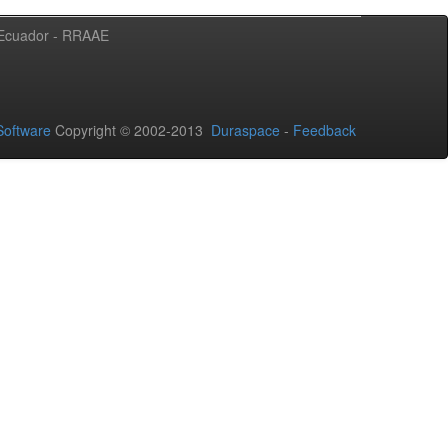
l Ecuador - RRAAE
oftware
Copyright © 2002-2013
Duraspace
-
Feedback