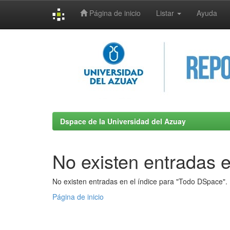
Página de inicio
Listar
Ayuda
Skip
navigation
Dspace de la Universidad del Azuay
No existen entradas e
No existen entradas en el índice para "Todo DSpace".
Página de inicio