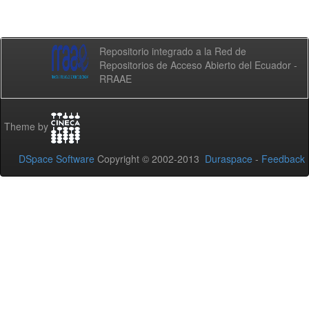
Repositorio integrado a la Red de
Repositorios de Acceso Abierto del Ecuador -
RRAAE
Theme by
DSpace Software
Copyright © 2002-2013
Duraspace
-
Feedback