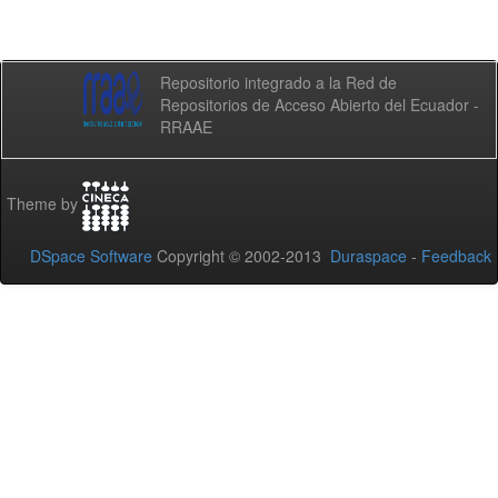
Repositorio integrado a la Red de
Repositorios de Acceso Abierto del Ecuador -
RRAAE
Theme by
DSpace Software
Copyright © 2002-2013
Duraspace
-
Feedback