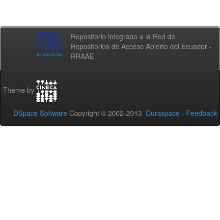
Repositorio integrado a la Red de
Repositorios de Acceso Abierto del Ecuador -
RRAAE
Theme by
DSpace Software
Copyright © 2002-2013
Duraspace
-
Feedback