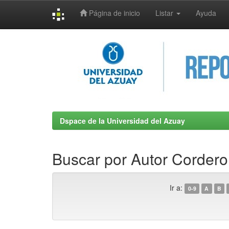
Página de inicio
Listar
Ayuda
Skip
navigation
Dspace de la Universidad del Azuay
Buscar por Autor Cordero 
Ir a:
0-9
A
B