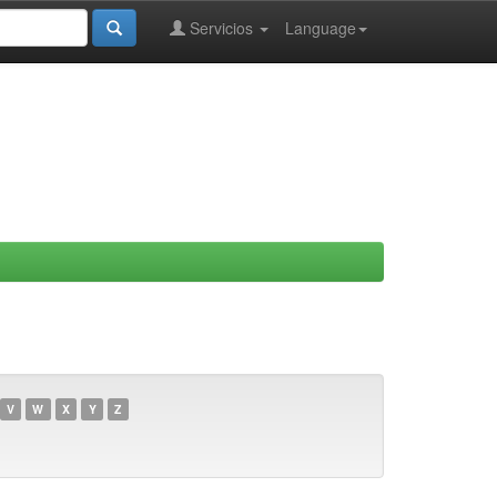
Servicios
Language
V
W
X
Y
Z