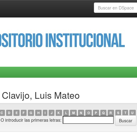
Clavijo, Luis Mateo
C
D
E
F
G
H
I
J
K
L
M
N
O
P
Q
R
S
T
U
O introducir las primeras letras: