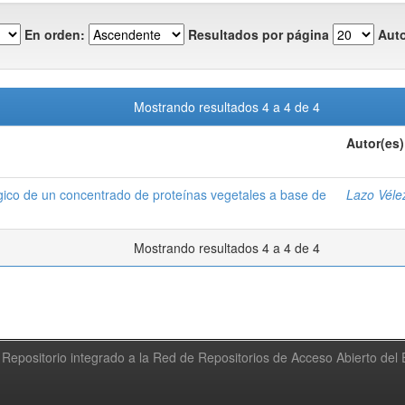
En orden:
Resultados por página
Auto
Mostrando resultados 4 a 4 de 4
Autor(es)
ógico de un concentrado de proteínas vegetales a base de
Lazo Véle
Mostrando resultados 4 a 4 de 4
Repositorio integrado a la Red de Repositorios de Acceso Abierto de