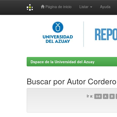
Página de inicio
Listar
Ayuda
Skip
navigation
Dspace de la Universidad del Azuay
Buscar por Autor Cordero 
Ir a:
0-9
A
B