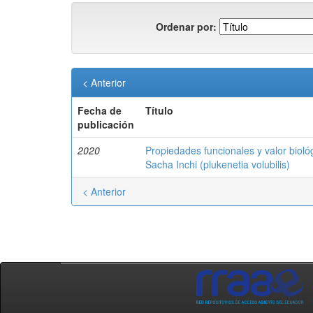
Ordenar por:
< Anterior
Fecha de
Título
publicación
2020
Propiedades funcionales y valor biol
Sacha Inchi (plukenetia volubilis)
< Anterior