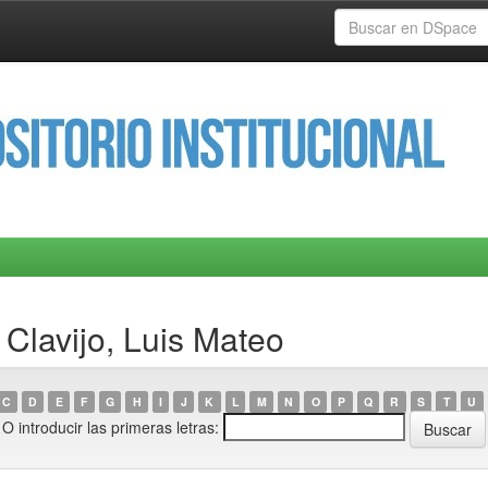
Clavijo, Luis Mateo
C
D
E
F
G
H
I
J
K
L
M
N
O
P
Q
R
S
T
U
O introducir las primeras letras: