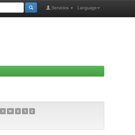
Servicios
Language
V
W
X
Y
Z