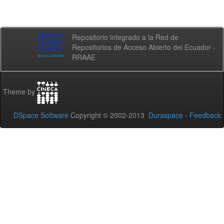
Repositorio integrado a la Red de
Repositorios de Acceso Abierto del Ecuador -
RRAAE
Theme by
DSpace Software
Copyright © 2002-2013
Duraspace
-
Feedback