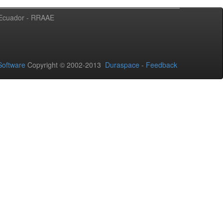
l Ecuador - RRAAE
oftware
Copyright © 2002-2013
Duraspace
-
Feedback