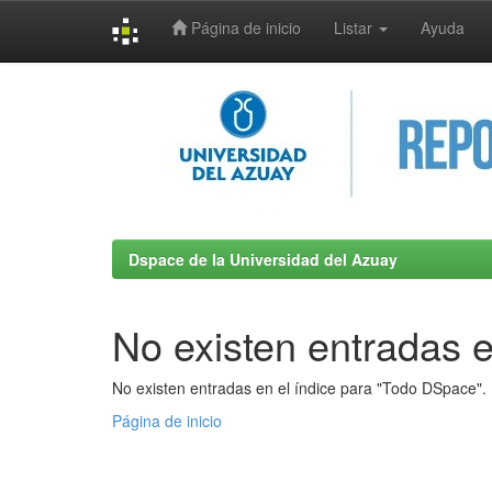
Página de inicio
Listar
Ayuda
Skip
navigation
Dspace de la Universidad del Azuay
No existen entradas e
No existen entradas en el índice para "Todo DSpace".
Página de inicio