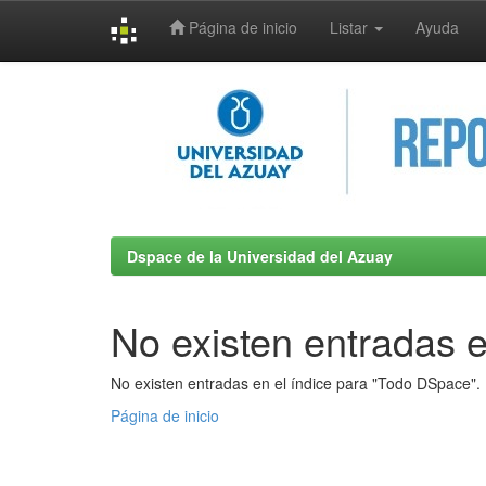
Página de inicio
Listar
Ayuda
Skip
navigation
Dspace de la Universidad del Azuay
No existen entradas e
No existen entradas en el índice para "Todo DSpace".
Página de inicio