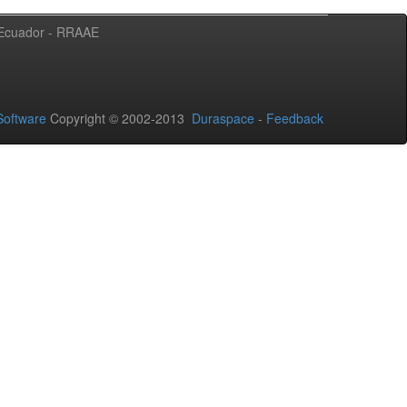
l Ecuador - RRAAE
oftware
Copyright © 2002-2013
Duraspace
-
Feedback