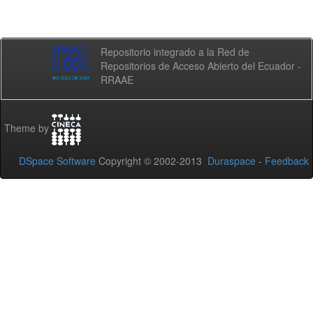
Repositorio integrado a la Red de
Repositorios de Acceso Abierto del Ecuador -
RRAAE
Theme by
DSpace Software
Copyright © 2002-2013
Duraspace
-
Feedback