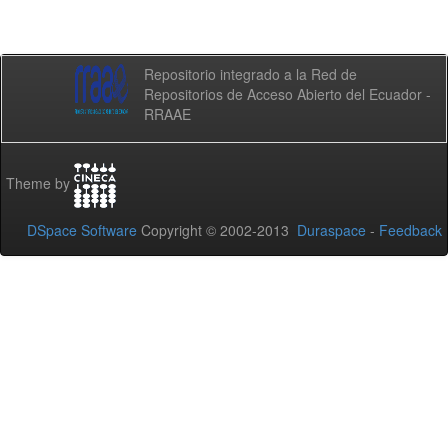
Repositorio integrado a la Red de
Repositorios de Acceso Abierto del Ecuador -
RRAAE
Theme by
DSpace Software
Copyright © 2002-2013
Duraspace
-
Feedback