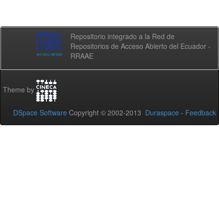
Repositorio integrado a la Red de
Repositorios de Acceso Abierto del Ecuador -
RRAAE
Theme by
DSpace Software
Copyright © 2002-2013
Duraspace
-
Feedback