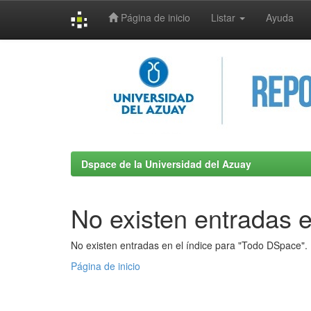
Página de inicio
Listar
Ayuda
Skip
navigation
Dspace de la Universidad del Azuay
No existen entradas e
No existen entradas en el índice para "Todo DSpace".
Página de inicio