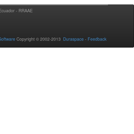
l Ecuador - RRAAE
oftware
Copyright © 2002-2013
Duraspace
-
Feedback