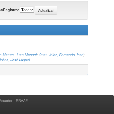
r/Registro:
 Matute, Juan Manuel
;
Ottati Vélez, Fernando José
;
olina, José Miguel
l Ecuador - RRAAE