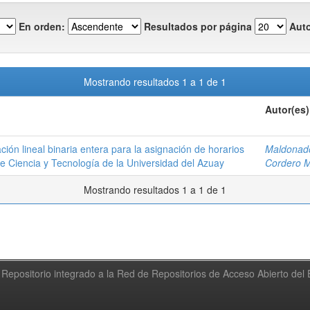
En orden:
Resultados por página
Auto
Mostrando resultados 1 a 1 de 1
Autor(es)
ón lineal binaria entera para la asignación de horarios
Maldonado
e Ciencia y Tecnología de la Universidad del Azuay
Cordero M
Mostrando resultados 1 a 1 de 1
Repositorio integrado a la Red de Repositorios de Acceso Abierto de