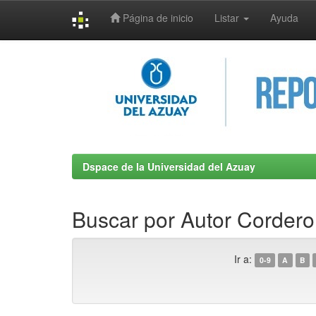
Página de inicio
Listar
Ayuda
Skip
navigation
Dspace de la Universidad del Azuay
Buscar por Autor Cordero
Ir a:
0-9
A
B