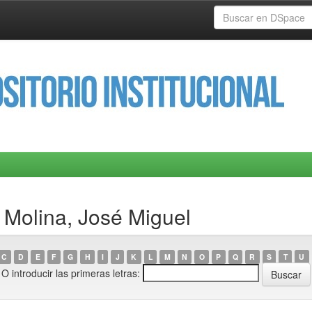
 Molina, José Miguel
C
D
E
F
G
H
I
J
K
L
M
N
O
P
Q
R
S
T
U
O introducir las primeras letras: