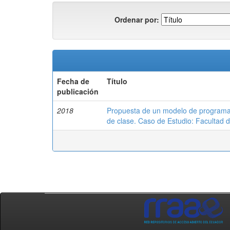
Ordenar por:
Fecha de
Título
publicación
2018
Propuesta de un modelo de programaci
de clase. Caso de Estudio: Facultad d