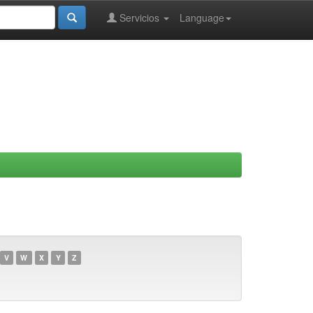
Servicios
Language
V
W
X
Y
Z