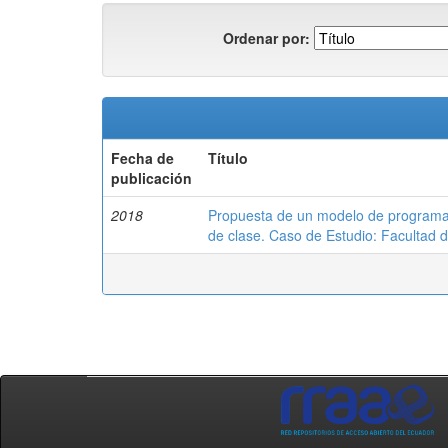
Ordenar por:
Fecha de
Título
publicación
2018
Propuesta de un modelo de programaci
de clase. Caso de Estudio: Facultad d