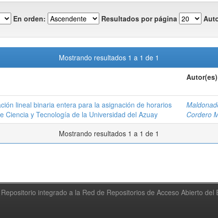
En orden:
Resultados por página
Auto
Mostrando resultados 1 a 1 de 1
Autor(es)
ón lineal binaria entera para la asignación de horarios
Maldonado
e Ciencia y Tecnología de la Universidad del Azuay
Cordero M
Mostrando resultados 1 a 1 de 1
Repositorio integrado a la Red de Repositorios de Acceso Abierto de