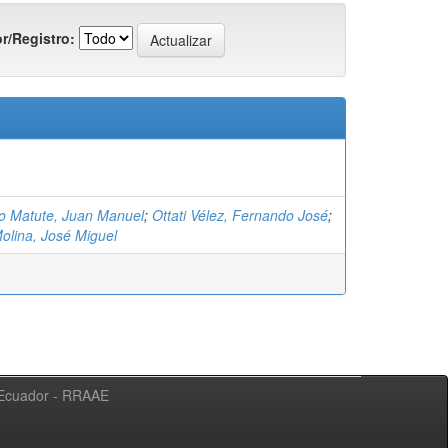
r/Registro:
 Matute, Juan Manuel
;
Ottati Vélez, Fernando José
;
olina, José Miguel
l Ecuador - RRAAE