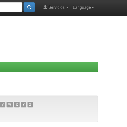
Servicios
Language
V
W
X
Y
Z