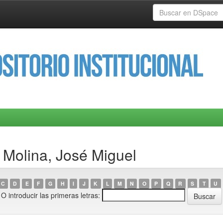
 Molina, José Miguel
C
D
E
F
G
H
I
J
K
L
M
N
O
P
Q
R
S
T
U
O introducir las primeras letras: