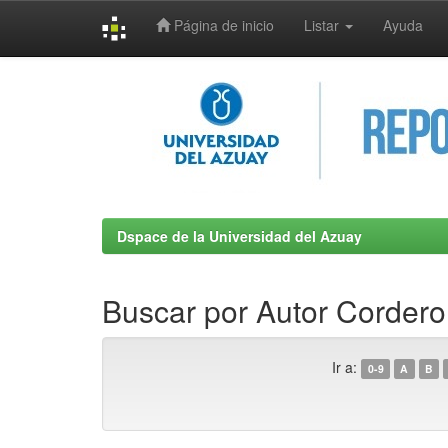
Página de inicio
Listar
Ayuda
Skip
navigation
Dspace de la Universidad del Azuay
Buscar por Autor Cordero
Ir a:
0-9
A
B