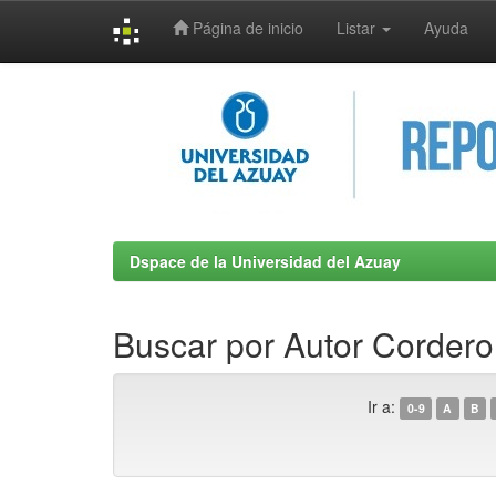
Página de inicio
Listar
Ayuda
Skip
navigation
Dspace de la Universidad del Azuay
Buscar por Autor Cordero
Ir a:
0-9
A
B