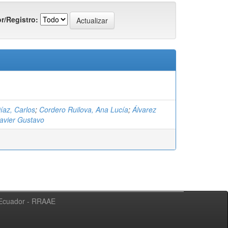
r/Registro:
íaz, Carlos
;
Cordero Ruilova, Ana Lucía
;
Álvarez
Xavier Gustavo
l Ecuador - RRAAE