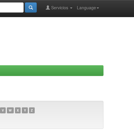
Servicios
Language
V
W
X
Y
Z