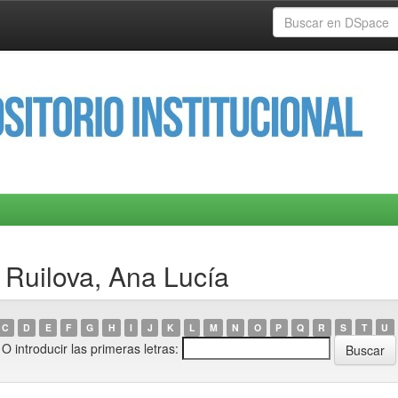
 Ruilova, Ana Lucía
C
D
E
F
G
H
I
J
K
L
M
N
O
P
Q
R
S
T
U
O introducir las primeras letras: