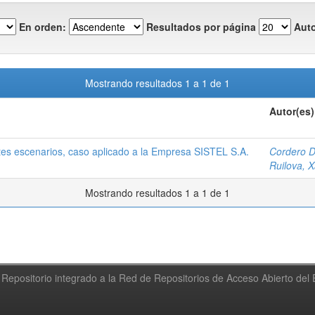
En orden:
Resultados por página
Auto
Mostrando resultados 1 a 1 de 1
Autor(es)
tes escenarios, caso aplicado a la Empresa SISTEL S.A.
Cordero D
Ruilova, 
Mostrando resultados 1 a 1 de 1
Repositorio integrado a la Red de Repositorios de Acceso Abierto de