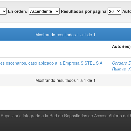
En orden:
Resultados por página
Auto
Mostrando resultados 1 a 1 de 1
Autor(es)
tes escenarios, caso aplicado a la Empresa SISTEL S.A.
Cordero D
Ruilova, 
Mostrando resultados 1 a 1 de 1
Repositorio integrado a la Red de Repositorios de Acceso Abierto de