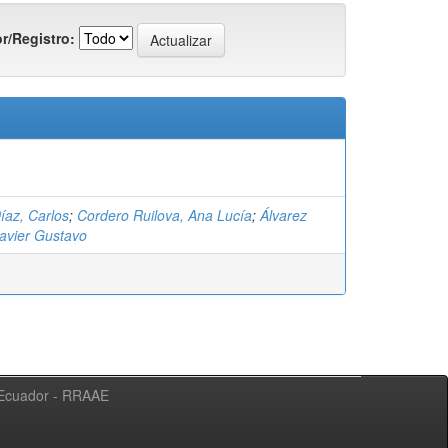
r/Registro:
íaz, Carlos
;
Cordero Ruilova, Ana Lucía
;
Álvarez
Xavier Gustavo
l Ecuador - RRAAE