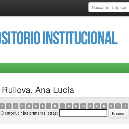
 Ruilova, Ana Lucía
C
D
E
F
G
H
I
J
K
L
M
N
O
P
Q
R
S
T
U
O introducir las primeras letras: