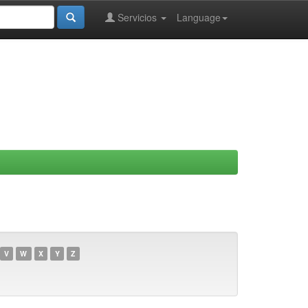
Servicios
Language
V
W
X
Y
Z