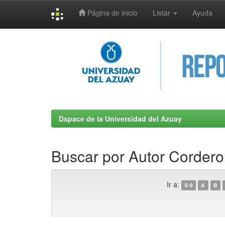
Página de inicio
Listar
Ayuda
Skip
navigation
Dspace de la Universidad del Azuay
Buscar por Autor Cordero
Ir a:
0-9
A
B