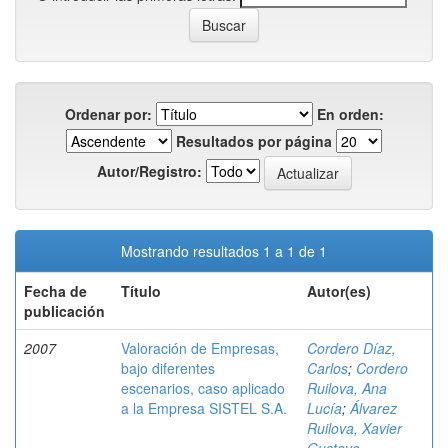
Ordenar por:
En orden:
Resultados por página
Autor/Registro:
Mostrando resultados 1 a 1 de 1
Fecha de
Título
Autor(es)
publicación
2007
Valoración de Empresas,
Cordero Díaz,
bajo diferentes
Carlos
;
Cordero
escenarios, caso aplicado
Ruilova, Ana
a la Empresa SISTEL S.A.
Lucía
;
Álvarez
Ruilova, Xavier