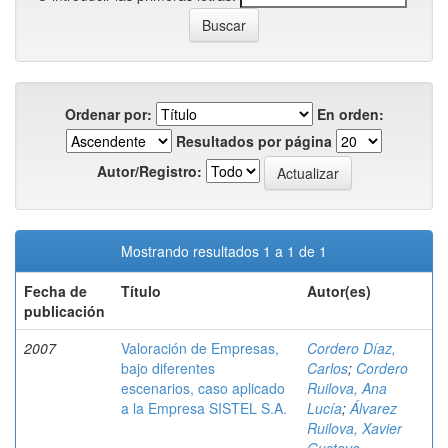
Ordenar por:
En orden:
Resultados por página
Autor/Registro:
Mostrando resultados 1 a 1 de 1
Fecha de
Título
Autor(es)
publicación
2007
Valoración de Empresas,
Cordero Díaz,
bajo diferentes
Carlos
;
Cordero
escenarios, caso aplicado
Ruilova, Ana
a la Empresa SISTEL S.A.
Lucía
;
Álvarez
Ruilova, Xavier