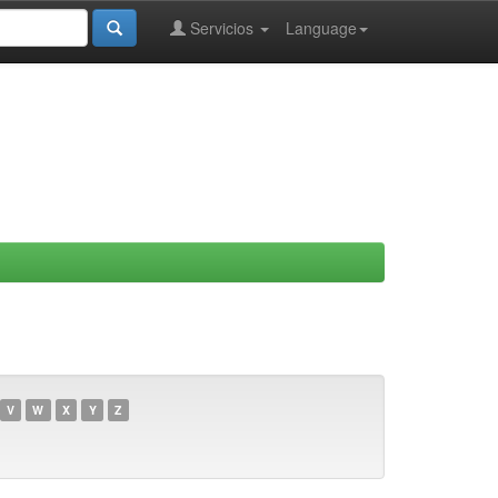
Servicios
Language
V
W
X
Y
Z