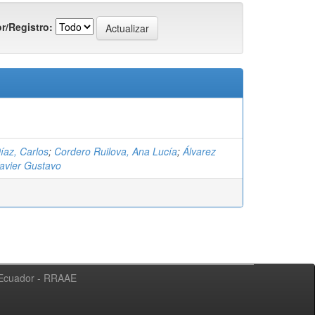
r/Registro:
íaz, Carlos
;
Cordero Ruilova, Ana Lucía
;
Álvarez
Xavier Gustavo
l Ecuador - RRAAE