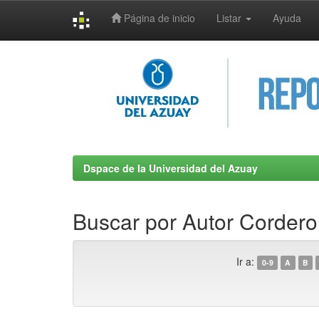
Página de inicio
Listar
Ayuda
Skip
navigation
Dspace de la Universidad del Azuay
Buscar por Autor Cordero
Ir a:
0-9
A
B