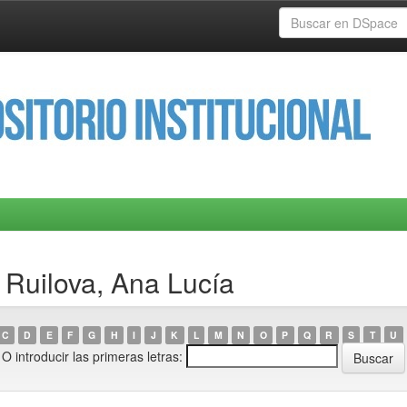
 Ruilova, Ana Lucía
C
D
E
F
G
H
I
J
K
L
M
N
O
P
Q
R
S
T
U
O introducir las primeras letras: