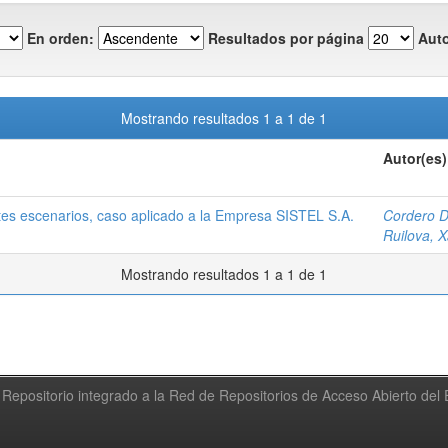
En orden:
Resultados por página
Auto
Mostrando resultados 1 a 1 de 1
Autor(es)
tes escenarios, caso aplicado a la Empresa SISTEL S.A.
Cordero D
Ruilova, 
Mostrando resultados 1 a 1 de 1
Repositorio integrado a la Red de Repositorios de Acceso Abierto de