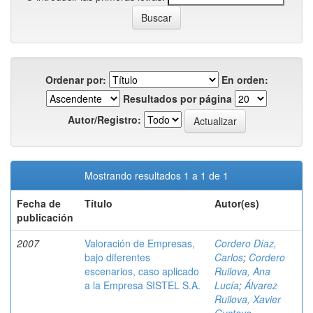
Ordenar por:
En orden:
Resultados por página
Autor/Registro:
Mostrando resultados 1 a 1 de 1
Fecha de
Título
Autor(es)
publicación
2007
Valoración de Empresas,
Cordero Díaz,
bajo diferentes
Carlos
;
Cordero
escenarios, caso aplicado
Ruilova, Ana
a la Empresa SISTEL S.A.
Lucía
;
Álvarez
Ruilova, Xavier