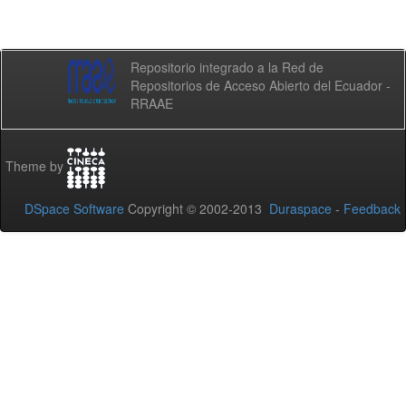
Repositorio integrado a la Red de
Repositorios de Acceso Abierto del Ecuador -
RRAAE
Theme by
DSpace Software
Copyright © 2002-2013
Duraspace
-
Feedback