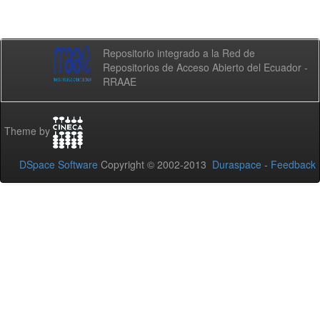
Repositorio integrado a la Red de
Repositorios de Acceso Abierto del Ecuador -
RRAAE
Theme by
DSpace Software
Copyright © 2002-2013
Duraspace
-
Feedback