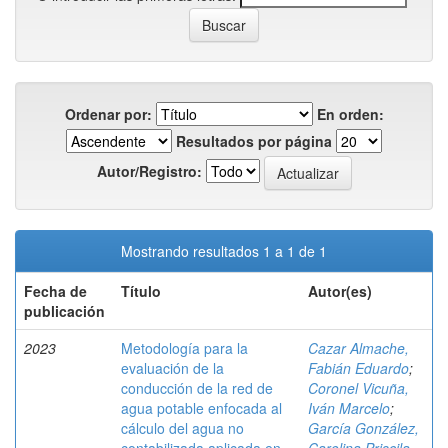
Ordenar por:
En orden:
Resultados por página
Autor/Registro:
Mostrando resultados 1 a 1 de 1
Fecha de
Título
Autor(es)
publicación
2023
Metodología para la
Cazar Almache,
evaluación de la
Fabián Eduardo
;
conducción de la red de
Coronel Vicuña,
agua potable enfocada al
Iván Marcelo
;
cálculo del agua no
García González,