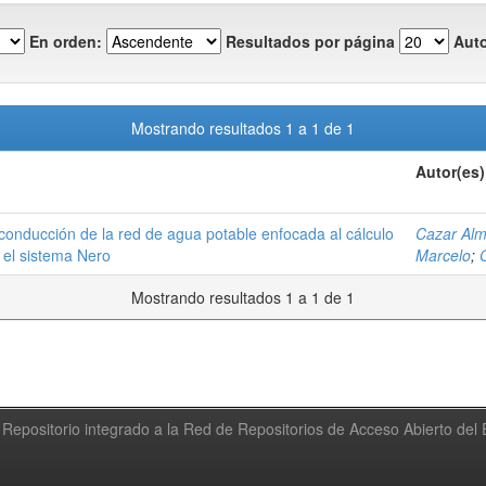
En orden:
Resultados por página
Auto
Mostrando resultados 1 a 1 de 1
Autor(es)
conducción de la red de agua potable enfocada al cálculo
Cazar Alm
 el sistema Nero
Marcelo
;
Mostrando resultados 1 a 1 de 1
Repositorio integrado a la Red de Repositorios de Acceso Abierto de