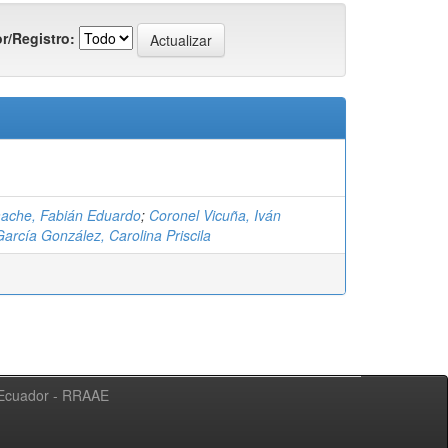
r/Registro:
ache, Fabián Eduardo
;
Coronel Vicuña, Iván
García González, Carolina Priscila
l Ecuador - RRAAE