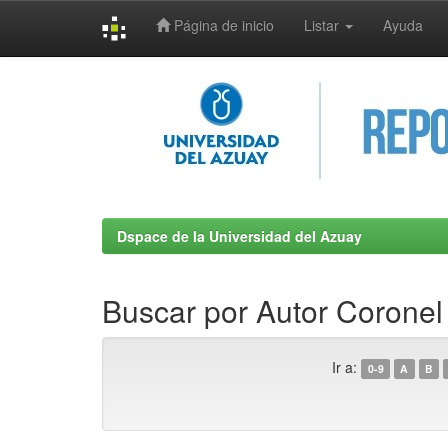
Página de inicio
Listar
Ayuda
Skip
navigation
Dspace de la Universidad del Azuay
Buscar por Autor Coronel
Ir a:
0-9
A
B