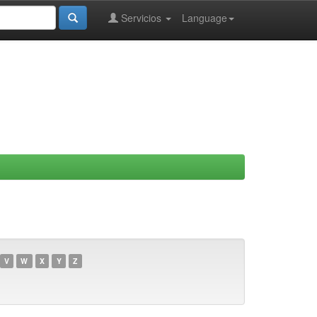
Servicios
Language
V
W
X
Y
Z