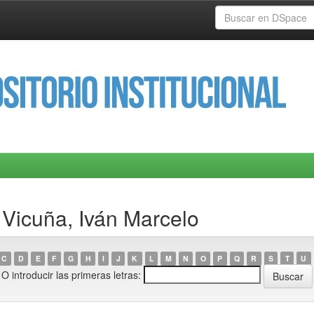
 Vicuña, Iván Marcelo
C
D
E
F
G
H
I
J
K
L
M
N
O
P
Q
R
S
T
U
O introducir las primeras letras: