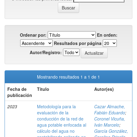
Ordenar por:
En orden:
Resultados por página
Autor/Registro:
Mostrando resultados 1 a 1 de 1
Fecha de
Título
Autor(es)
publicación
2023
Metodología para la
Cazar Almache,
evaluación de la
Fabián Eduardo
;
conducción de la red de
Coronel Vicuña,
agua potable enfocada al
Iván Marcelo
;
cálculo del agua no
García González,