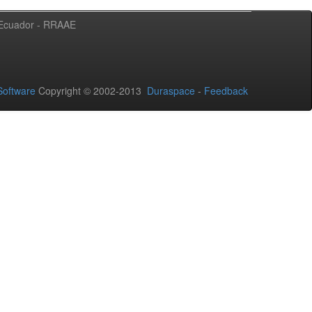
l Ecuador - RRAAE
oftware
Copyright © 2002-2013
Duraspace
-
Feedback