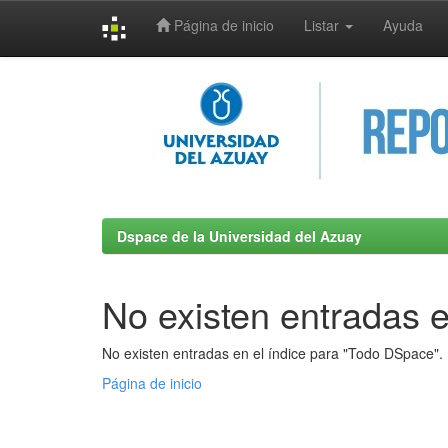
Página de inicio
Listar
Ayuda
Skip
navigation
Dspace de la Universidad del Azuay
No existen entradas e
No existen entradas en el índice para "Todo DSpace".
Página de inicio