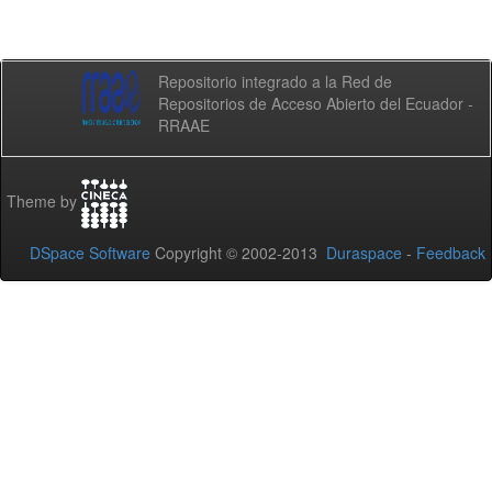
Repositorio integrado a la Red de
Repositorios de Acceso Abierto del Ecuador -
RRAAE
Theme by
DSpace Software
Copyright © 2002-2013
Duraspace
-
Feedback