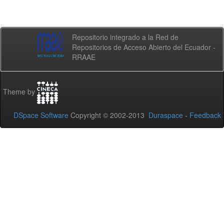
Repositorio integrado a la Red de
Repositorios de Acceso Abierto del Ecuador -
RRAAE
Theme by
DSpace Software
Copyright © 2002-2013
Duraspace
-
Feedback