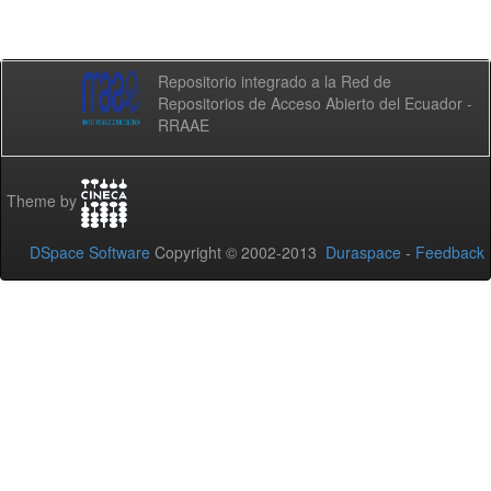
Repositorio integrado a la Red de
Repositorios de Acceso Abierto del Ecuador -
RRAAE
Theme by
DSpace Software
Copyright © 2002-2013
Duraspace
-
Feedback