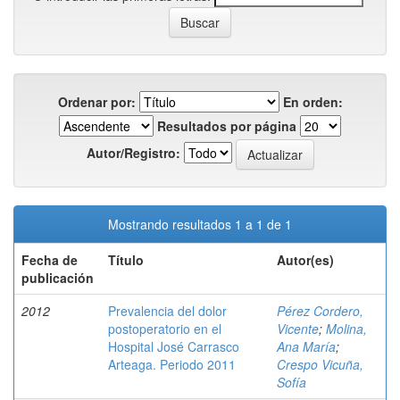
Ordenar por:
En orden:
Resultados por página
Autor/Registro:
Mostrando resultados 1 a 1 de 1
Fecha de
Título
Autor(es)
publicación
2012
Prevalencia del dolor
Pérez Cordero,
postoperatorio en el
Vicente
;
Molina,
Hospital José Carrasco
Ana María
;
Arteaga. Periodo 2011
Crespo Vicuña,
Sofía