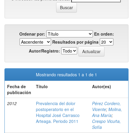
Ordenar por:
En orden:
Resultados por página
Autor/Registro:
Mostrando resultados 1 a 1 de 1
Fecha de
Título
Autor(es)
publicación
2012
Prevalencia del dolor
Pérez Cordero,
postoperatorio en el
Vicente
;
Molina,
Hospital José Carrasco
Ana María
;
Arteaga. Periodo 2011
Crespo Vicuña,
Sofía