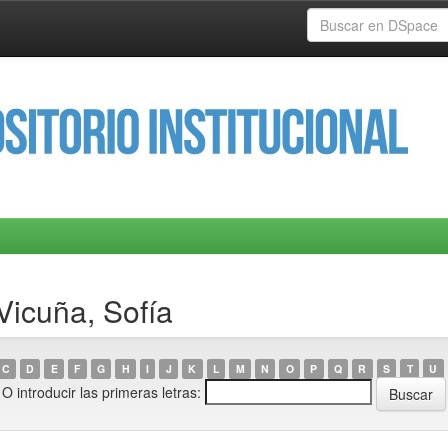
Vicuña, Sofía
C
D
E
F
G
H
I
J
K
L
M
N
O
P
Q
R
S
T
U
O introducir las primeras letras: