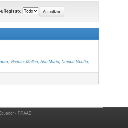
r/Registro:
dero, Vicente
;
Molina, Ana María
;
Crespo Vicuña,
l Ecuador - RRAAE