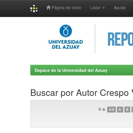
Página de inicio
Listar
Ayuda
Skip
navigation
Dspace de la Universidad del Azuay
Buscar por Autor Crespo 
Ir a:
0-9
A
B