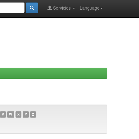
Servicios
Language
V
W
X
Y
Z