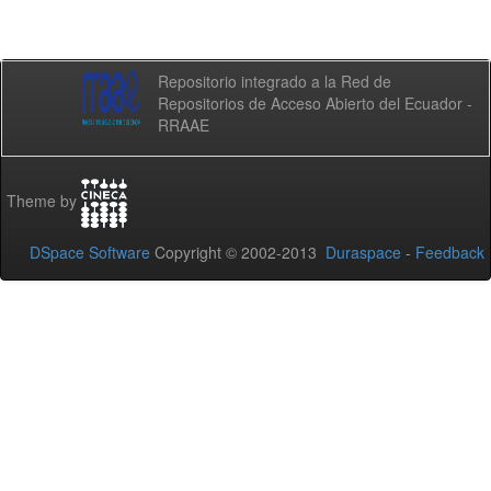
Repositorio integrado a la Red de
Repositorios de Acceso Abierto del Ecuador -
RRAAE
Theme by
DSpace Software
Copyright © 2002-2013
Duraspace
-
Feedback