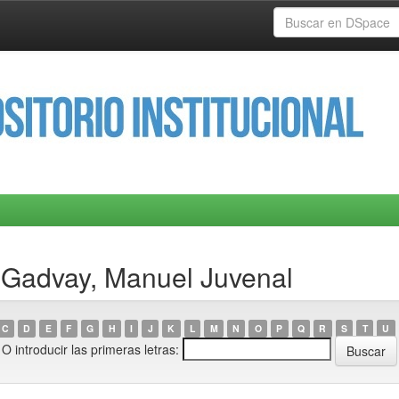
 Gadvay, Manuel Juvenal
C
D
E
F
G
H
I
J
K
L
M
N
O
P
Q
R
S
T
U
O introducir las primeras letras: