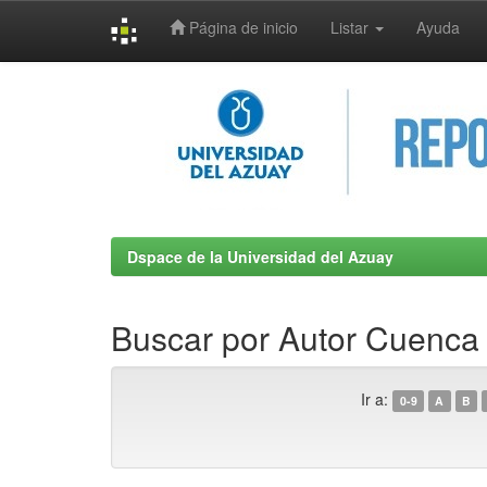
Página de inicio
Listar
Ayuda
Skip
navigation
Dspace de la Universidad del Azuay
Buscar por Autor Cuenca
Ir a:
0-9
A
B