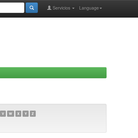
Servicios
Language
V
W
X
Y
Z