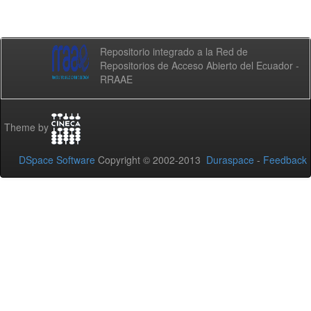
Repositorio integrado a la Red de
Repositorios de Acceso Abierto del Ecuador -
RRAAE
Theme by
DSpace Software
Copyright © 2002-2013
Duraspace
-
Feedback