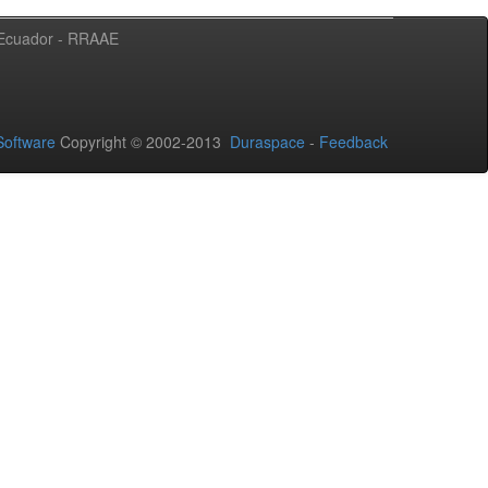
l Ecuador - RRAAE
oftware
Copyright © 2002-2013
Duraspace
-
Feedback