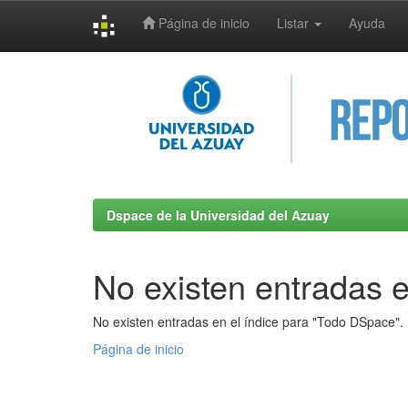
Página de inicio
Listar
Ayuda
Skip
navigation
Dspace de la Universidad del Azuay
No existen entradas e
No existen entradas en el índice para "Todo DSpace".
Página de inicio