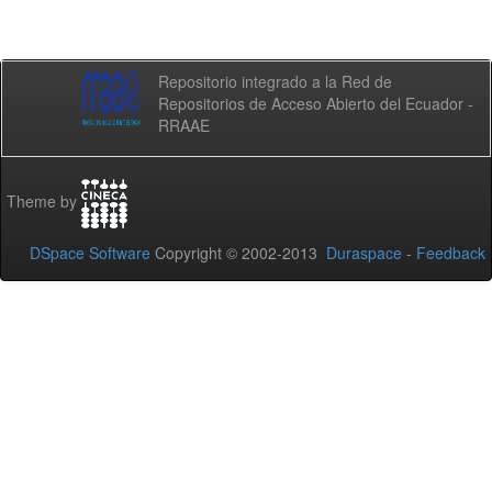
Repositorio integrado a la Red de
Repositorios de Acceso Abierto del Ecuador -
RRAAE
Theme by
DSpace Software
Copyright © 2002-2013
Duraspace
-
Feedback